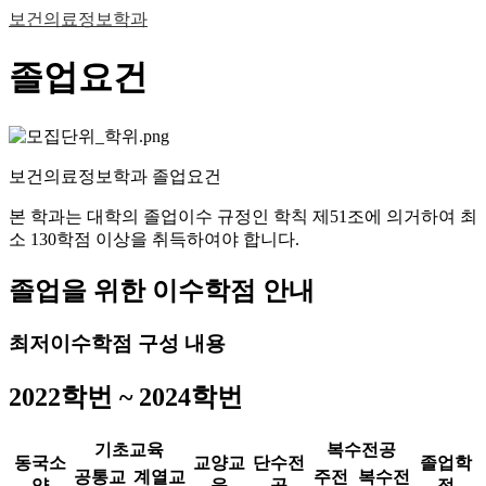
보건의료정보학과
졸업요건
보건의료정보학과 졸업요건
본 학과는 대학의 졸업이수 규정인 학칙 제51조에 의거하여 최
소 130학점 이상을 취득하여야 합니다.
졸업을 위한 이수학점 안내
최저이수학점 구성 내용
2022학번 ~ 2024학번
기초교육
복수전공
동국소
교양교
단수전
졸업학
공통교
계열교
주전
복수전
양
육
공
점