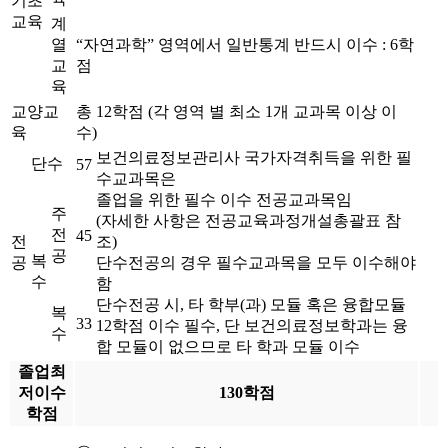
기초
교육
계
열
“자연과학” 영역에서 일반통계 반드시 이수 : 6학
교
점
육
교양교
총 12학점 (각 영역 별 최소 1개 교과목 이상 이
육
수)
보건의료정보관리사 국가자격취득을 위한 필
단수
57
수교과목은
졸업을 위한 필수 이수 전공교과목임
주
(자세한 사항은 전공교육과정개설총괄표 참
전
45
전
조)
공
복
공
단수전공의 경우 필수교과목을 모두 이수해야
수
함
단수전공 시, 타 학부(과) 모듈 혹은 융합모듈
복
33
12학점 이수 필수, 단 보건의료정보학과는 융
수
합 모듈이 없으므로 타 학과 모듈 이수
졸업최
저이수
130학점
학점