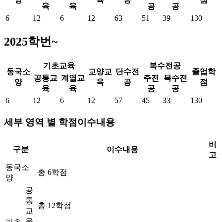
육
육
공
공
6
12
6
12
63
51
39
130
2025학번~
기초교육
복수전공
동국소
교양교
단수전
졸업학
공통교
계열교
주전
복수전
양
육
공
점
육
육
공
공
6
12
6
12
57
45
33
130
세부 영역 별 학점이수내용
비
구분
이수내용
고
동국소
총 6학점
양
공
통
총 12학점
교
육